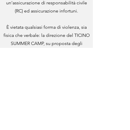
un'assicurazione di responsabilità civile
(RC) ed assicurazione infortuni.
È vietata qualsiasi forma di violenza, sia
fisica che verbale: la direzione del TICINO
SUMMER CAMP, su proposta degli
istruttori e dei collaboratori, potrà
sospendere il servizio nei confronti del
minore che si fosse reso responsabile di
atti di violenza o altre offese fisiche o
verbali. L’eventuale sospensione, che non
comporta la restituzione della quota di
partecipazione, sarà tempestivamente
comunicata al genitore o a chi ne fa le
veci.
I genitori o gli esercenti la potestà