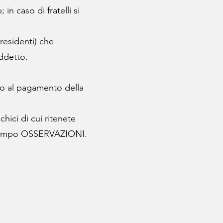
n caso di fratelli si
 residenti) che
addetto.
ito al pagamento della
chici di cui ritenete
l campo OSSERVAZIONI.